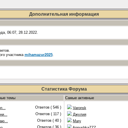
Дополнительная информация
а, 06:07, 28.12.2022.
ветов.
ого участника
mihamazur2025
.
Статистика Форума
ные темы
Самые активные
Ответов ( 546 )
п...
Varonsk
Ответов ( 117 )
и...
Джулия
Ответов ( 40 )
аю...
Mary
Ответов ( 36 )
о...
AnnushkaZZZ