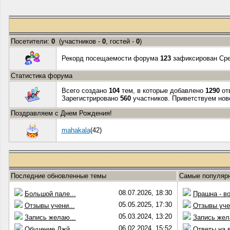
Посетители:
0
(участников -
0
, гостей -
0
)
Рекорд посещаемости форума
123
зафиксирован Сред
Статистика форума
Всего создано
104
тем, в которые добавлено
1290
от
Зарегистрировано
560
участников. Приветствуем нов
Поздравляем с Днем Рождения!
mahakala
(42)
Последние обновленные темы
Самые популяр
08.07.2026, 18:30
Большой пале...
Прашна - во
05.05.2025, 17:30
Отзывы учени...
Отзывы учен
05.03.2024, 13:20
Запись желаю...
Запись жел
06.02.2024, 15:52
Обучение Джй...
Ответы на в