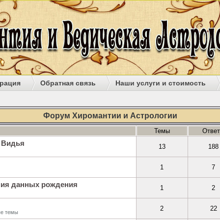
рация
Обратная связь
Наши услуги и стоимость
Форум Хиромантии и Астрологии
Темы
Отве
 Видья
13
188
1
7
ния данных рождения
1
2
2
22
ые темы