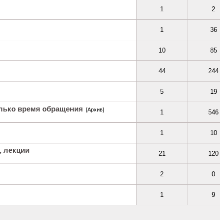
1
2
1
36
10
85
44
244
5
19
олько время обращения
[Архив]
1
546
1
10
, лекции
21
120
2
0
1
9