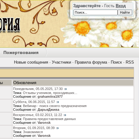
Здравствуйте -
Гость
Вход
Пожертвования
Новые сообщения
·
Участники
·
Правила форума
·
Поиск
·
RSS
ты
Обновления
Понедельник, 05.05.2025, 17:30
Тема:
Отзывы учеников, проходивших...
Сообщение от:
grahamitra1977
Суббота, 06.06.2015, 11:57
Тема:
Вебинар - поиск своего предназначения
Сообщение от:
ДарьяДжива
Воскресенье, 03.02.2013, 11:22
Тема:
Правила предоставления данных
Сообщение от:
Varonsk
Вторник, 01.09.2015, 08:39
Тема:
Знакомимся
Сообщение от:
Varonsk