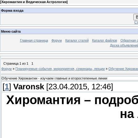
[
Хиромантия и Ведическая Астрология
]
Форма входа
В
Ст
Меню сайта
Главная страница
Форум
Каталог статей
Каталог файлов
Обратная 
Доска объявлени
Страница
1
из
1
1
Форум
»
Планируемые события, мероприятия, семинары, лекции
»
Обучение Хироман
Обучение Хиромантии - изучаем главные и второстепенные линии
[
1
]
Varonsk
[23.04.2015, 12:46]
Хиромантия – подроб
на